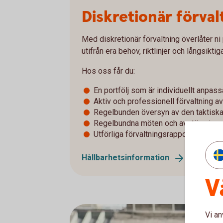
Diskretionär förval
Med diskretionär förvaltning överlåter ni 
utifrån era behov, riktlinjer och långsiktig
Hos oss får du:
En portfölj som är individuellt anpass
Aktiv och professionell förvaltning av 
Regelbunden översyn av den taktiska 
Regelbundna möten och avstämningar 
Utförliga förvaltningsrapporter varje
Hållbarhetsinformation
V
Vi an