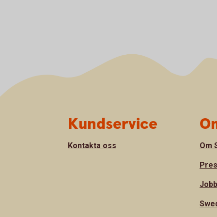
Sidfot
Kundservice
Om
Kontakta oss
Om 
Pre
Jobb
Swe