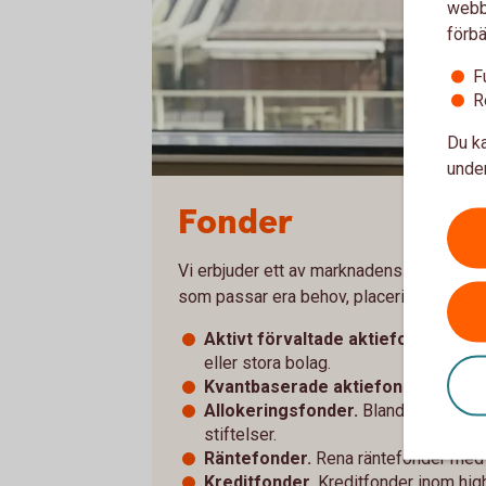
webbp
förbä
F
R
Du ka
under
Fonder
Vi erbjuder ett av marknadens bredaste fo
som passar era behov, placeringsramar 
Aktivt förvaltade aktiefonder
. Fon
eller stora bolag.
Kvantbaserade aktiefonder.
Stort a
Allokeringsfonder.
Blandfonder och 
stiftelser.
Räntefonder.
Rena räntefonder med f
Kreditfonder.
Kreditfonder inom high