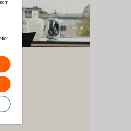
a som
eller