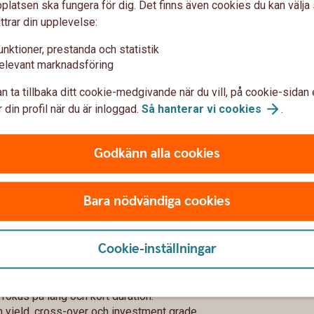
latsen ska fungera för dig. Det finns även cookies du kan välj
ttrar din upplevelse:
unktioner, prestanda och statistik
elevant marknadsföring
n ta tillbaka ditt cookie-medgivande när du vill, på cookie-sidan 
 din profil när du är inloggad.
Så hanterar vi
cookies
.
Godkänn alla cookies
ndutbud och hjälper er gärna att hitta fonder
och investeringsmandat.
Bara nödvändiga cookies
der med fokus på specifika regioner, teman, små
Cookie-inställningar
ntal indexnära och kvantitativt baserade fonder.
specialanpassade fonder för till exempel
okus på lång och kort duration.
 yield, cross-over och investment grade.