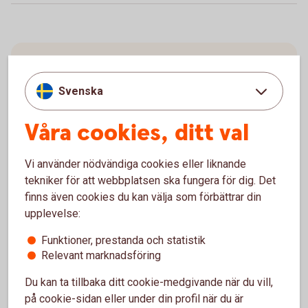
Har du frågor om ditt
sparande?
Svenska
Är du kund hos Swedbank? På
Våra cookies, ditt val
swedbank.se/
kontakt
kan du välja det
kontaktsätt som passar dig bäst.
Vi använder nödvändiga cookies eller liknande
Är du kund i en sparbank eller en annan bank
tekniker för att webbplatsen ska fungera för dig. Det
hittar du kontaktuppgifter på deras webb.
finns även cookies du kan välja som förbättrar din
Representerar du ett företag eller organisation
upplevelse:
hittar du kontaktuppgifter till våra
kundansvariga
här.
Funktioner, prestanda och statistik
Relevant marknadsföring
Du kan ta tillbaka ditt cookie-medgivande när du vill,
på cookie-sidan eller under din profil när du är