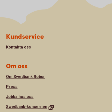
Sidfot
Kundservice
Kontakta oss
Om oss
Om Swedbank Robur
Press
Jobba hos oss
Swedbank-
koncernen