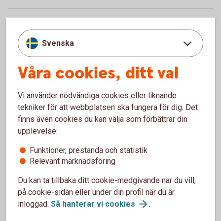
2025-12-09 08:00
Nu höjs utdelningsspannet i Corporate Bond Nordic High
Svenska
Yield B
Våra cookies, ditt val
Visa fler nyheter
Vi använder nödvändiga cookies eller liknande
tekniker för att webbplatsen ska fungera för dig. Det
finns även cookies du kan välja som förbättrar din
Fondinformation
upplevelse:
Funktioner, prestanda och statistik
Relevant marknadsföring
Fondförändringar
Du kan ta tillbaka ditt cookie-medgivande när du vill,
Förräntningstakter
på cookie-sidan eller under din profil när du är
Stängda
handelsdagar
inloggad.
Så hanterar vi
cookies
.
Utdelningar (pdf)