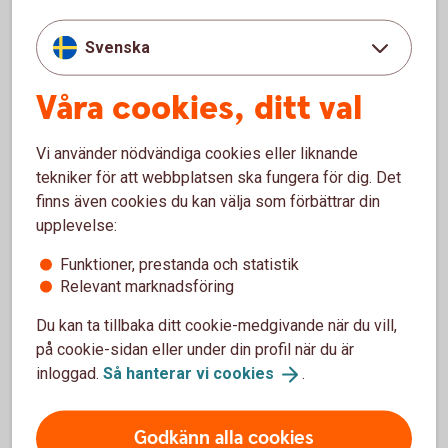
erfarenhet av investeringar och aktivt ägarutövande på
Svenska
internationella alternativa marknader, med särskilt fokus på
Private Equity och Venture Capital.
Våra cookies, ditt val
David Antonovic är transaktionsjurist med gedigen
erfarenhet från advokatverksamhet och komplexa
Vi använder nödvändiga cookies eller liknande
företagstransaktioner, inklusive fusioner och förvärv (M&A).
tekniker för att webbplatsen ska fungera för dig. Det
– Vi investerar långsiktigt för att skapa hållbart värde för
finns även cookies du kan välja som förbättrar din
våra företag, kunder och samhället. Som aktiv
upplevelse:
minoritetsägare arbetar vi nära vår portfölj liksom våra
Funktioner, prestanda och statistik
medinvesterare.
Relevant marknadsföring
Utöver vårt kärnteam kan vi dra nytta av hela Roburs
Du kan ta tillbaka ditt cookie-medgivande när du vill,
räckvidd och expertis inom globala branscher och
på cookie-sidan eller under din profil när du är
hållbarhet med ett långsiktigt perspektiv på både privata
inloggad.
Så hanterar vi
cookies
.
och offentliga marknader.
Godkänn alla cookies