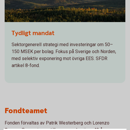
Corporate Bond Nordic High Yield
Tydligt mandat
Sektorgenerell strategi med investeringar om 50–
150 MSEK per bolag. Fokus på Sverige och Norden,
med selektiv exponering mot övriga EES. SFDR
artikel 8-fond.
Fondteamet
Fonden förvaltas av Patrik Westerberg och Lorenzo
Gregory Sormani, som tillsammans har över 40 års