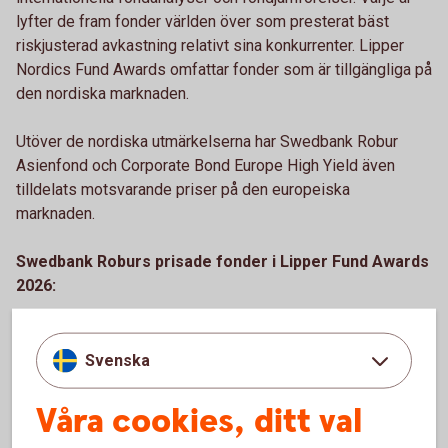
lyfter de fram fonder världen över som presterat bäst
riskjusterad avkastning relativt sina konkurrenter. Lipper
Nordics Fund Awards omfattar fonder som är tillgängliga på
den nordiska marknaden.
Utöver de nordiska utmärkelserna har Swedbank Robur
Asienfond och Corporate Bond Europe High Yield även
tilldelats motsvarande priser på den europeiska
marknaden.
Swedbank Roburs prisade fonder i Lipper Fund Awards
2026:
Swedbank Robur Asienfond – bästa fond på 10 år i
kategorin Equity Asia Pacific ex Japan
Svenska
Swedbank Robur Globalfond – bästa fond på 10 år i
kategorin Equity Global
Våra cookies, ditt val
Swedbank Robur Global High Dividend – bästa fond på
10 år i kategorin Equity Global Income