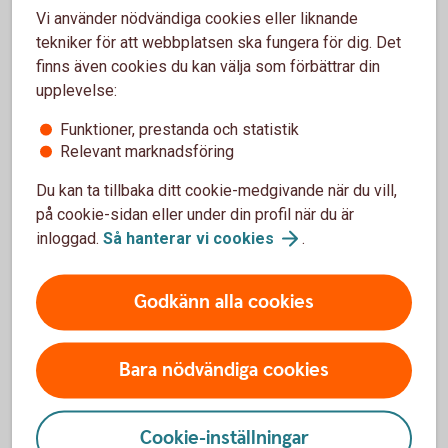
Swedbank Robur Corporate Bond Europe High Yield –
Vi använder nödvändiga cookies eller liknande
bästa fond på 3 år i kategorin Bond Europe High Yield
tekniker för att webbplatsen ska fungera för dig. Det
Kontakt:
finns även cookies du kan välja som förbättrar din
Carina Sesser, press och informationschef Swedbank
upplevelse:
Robur, +46 72 230 52 64
Funktioner, prestanda och statistik
Riskinformation
Relevant marknadsföring
Historisk avkastning garanterar inte avkastning i framtiden.
I fondernas avkastning har ingen hänsyn till inflation tagits.
Du kan ta tillbaka ditt cookie-medgivande när du vill,
Värdet på fonder kan minska och öka och det är inte säkert
på cookie-sidan eller under din profil när du är
att du får tillbaka alla pengar du satt in. Fonder med
inloggad.
Så hanterar vi
cookies
.
riskklass 5-7 kan minska och öka kraftigt i värde. Faktablad,
informationsbroschyr och information om dina rättigheter
Godkänn alla cookies
finns på www.swedbankrobur.se
Kopiera länk
Bara nödvändiga cookies
Cookie-inställningar