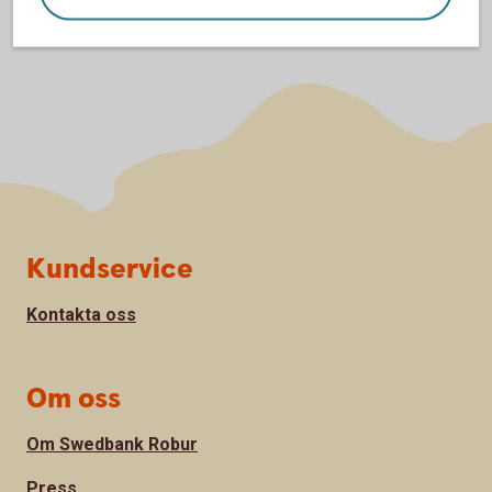
Sidfot
Kundservice
Kontakta oss
Om oss
Om Swedbank Robur
Press