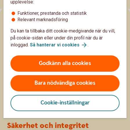
upplevelse:
Funktioner, prestanda och statistik
Sidfot
Relevant marknadsföring
Kundservice
Du kan ta tillbaka ditt cookie-medgivande när du vill,
Kontakta oss
på cookie-sidan eller under din profil när du är
inloggad.
Så hanterar vi cookies
.
Om oss
Godkänn alla cookies
Om Swedbank Robur
Press
Bara nödvändiga cookies
Jobba hos oss
Cookie-inställningar
Swedbank-koncernen
Säkerhet och integritet