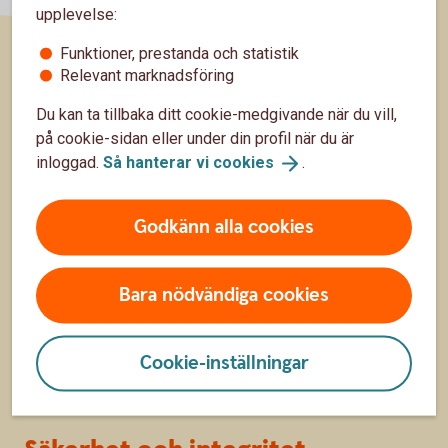
upplevelse:
Funktioner, prestanda och statistik
Relevant marknadsföring
Sidfot
Kundservice
Du kan ta tillbaka ditt cookie-medgivande när du vill,
Kontakta oss
på cookie-sidan eller under din profil när du är
inloggad.
Så hanterar vi
cookies
.
Om oss
Godkänn alla cookies
Om Swedbank Robur
Bara nödvändiga cookies
Press
Jobba hos oss
Cookie-inställningar
Swedbank-
koncernen